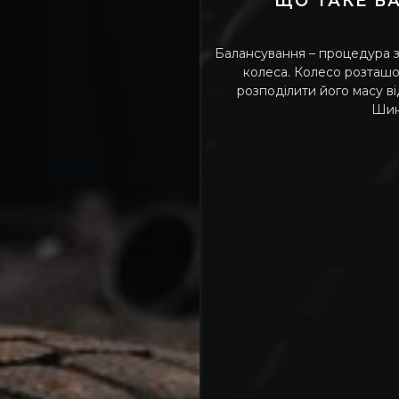
ЩО ТАКЕ Б
Балансування – процедура 
колеса. Колесо розташо
розподілити його масу ві
Шин