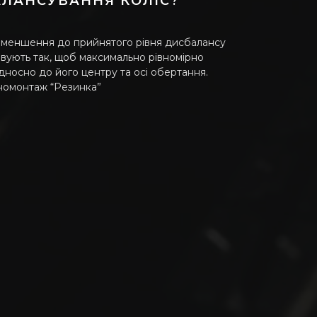
АЛАНСУВАННЯ КОЛІС?
зменшення до прийнятого рівня дисбалансу
вують так, щоб максимально рівномірно
дносно до його центру та осі обертання.
омонтаж “Резинка”