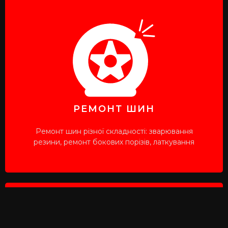
ЗАПИСАТИСЯ НА РЕМОНТ
ШИН
Оберіть зручний для Вас час та місце
РЕМОНТ ШИН
ЗАПИСАТИСЯ
Ремонт шин різної складності: зварювання
резини, ремонт бокових порізів, латкування