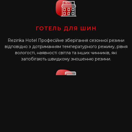
ГОТЕЛЬ ДЛЯ ШИН
Rezinka Hotel Професійне зберігання сезонної резини
відповідно з дотриманням температурного режиму, рівня
вологості, наявності світла та інших чинників, які
запобігають швидкому зношенню резини.
ПРОДАЖ ШИН
Підбір шин індивідуально під Ваше авто, стиль їзди та
особисті побажання клієнтів.